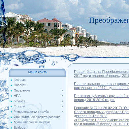
Преображен
Проект бюджета Преображенского
Меню сайта
2017 год и плановый период 201
Главная
Пояснительная записка к проект
Новости
поселения на 2017 год и планов
Поселение
Протокол публичных слушаний к 
НПА
период 2018-2019 годов.
Бюджет
Отчёты
Р
ешение №27 от 28.02.2017г
"О 
Муниципальная служба
Совета народных депутатов Прео
декабря 2016 г. №23
Инициативное бюджетирование
«О бюджете Преображенского сел
Муниципальные закупки
год и плановый период 2018-201
Выборы