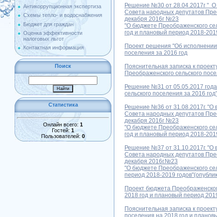
Решение №30 от 28.04.2017г " 
Антикоррупционная экспертиза
Совета народных депутатов Прео
Схемы тепло- и водоснабжения
декабря 2016г №23
Бюджет для граждан
"О бюджете Преображенского сел
год и плановый период 2018-2019
Оценка эффективности
налоговых льгот
Проект решения "Об исполнении
Контактная информация
поселения за 2016 год
Поиск
Пояснительная записка к проек
Преображенского сельского посе
Решение №31 от 05.05.2017 год
сельского поселения за 2016 год
Статистика
Решение №36 от 31.08.2017г. "О
Совета народных депутатов Прео
декабря 2016г №23
Онлайн всего:
1
"О бюджете Преображенского сел
Гостей:
1
год и плановый период 2018-2019
Пользователей:
0
Решение №37 от 31.10.2017г. "О
Совета народных депутатов Прео
декабря 2016г.№23
"О бюджете Преображенского сел
период 2018-2019 годов"(опублик
Проект бюджета Преображенского
2018 год и плановый период 201
Пояснительная записка к проект
поселения на 2018 год и планов