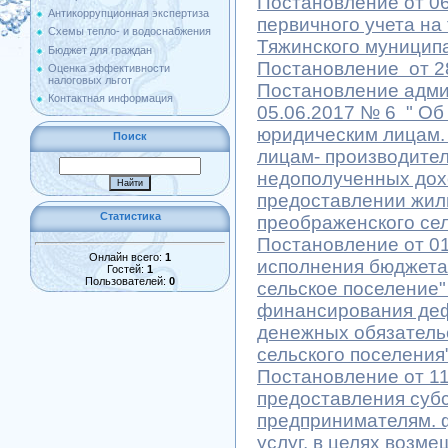
Постановление от 06
Антикоррупционная экспертиза
первичного учета на
Схемы тепло- и водоснабжения
Тяжинского муницип
Бюджет для граждан
Постановление от 28
Оценка эффективности
налоговых льгот
Постановление адми
Контактная информация
05.06.2017 № 6 " О
юридическим лицам.
Поиск
лицам- производител
недополученных дохо
предоставлении жил
Статистика
преображенского сел
Постановление от 0
Онлайн всего:
1
исполнения бюджета
Гостей:
1
Пользователей:
0
сельское поселение"
финансирования деф
денежных обязатель
сельского поселения
Постановление от 11
предоставления суб
предпринимателям. ф
услуг, в целях возм