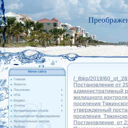
Преображен
Меню сайта
/_tbkp/2019/60_ot_28
Главная
Постановление от 29
Новости
Поселение
административный р
НПА
жилищного контроля
Бюджет
поселения Тяжинско
Отчёты
утвержденный поста
Муниципальная служба
поселения Тяжинско
Инициативное бюджетирование
Постановление от 22
Муниципальные закупки
Выборы