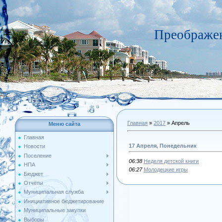
Преображен
Главная
»
2017
»
Апрель
Меню сайта
Главная
17 Апреля, Понедельник
Новости
Поселение
06:38
Неделя детской книги
НПА
06:27
Молодецкие игры
Бюджет
Отчёты
Муниципальная служба
Инициативное бюджетирование
Муниципальные закупки
Выборы