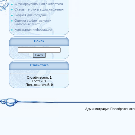
Антикоррупционная экспертиза
Схемы тепло- и водоснабжения
Бюджет для граждан
Оценка эффективности
налоговых льгот
Контактная информация
Поиск
Статистика
Онлайн всего:
1
Гостей:
1
Пользователей:
0
Администрация Преображенског