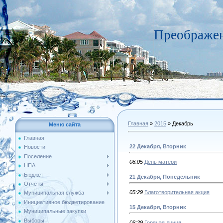
Преображен
Главная
»
2015
»
Декабрь
Меню сайта
Главная
22 Декабря, Вторник
Новости
Поселение
08:05
День матери
НПА
Бюджет
21 Декабря, Понедельник
Отчёты
05:29
Благотворительная акция
Муниципальная служба
Инициативное бюджетирование
15 Декабря, Вторник
Муниципальные закупки
Выборы
08:29
Горячая линия