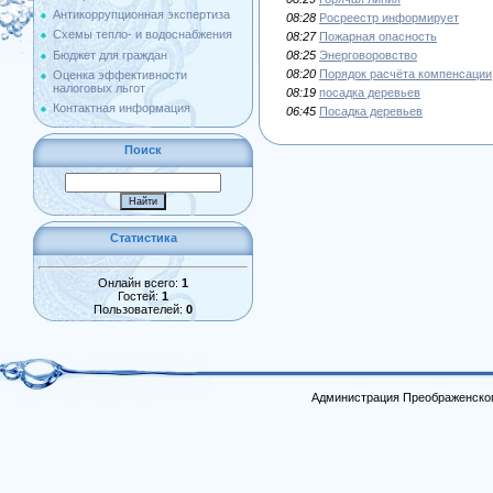
Антикоррупционная экспертиза
08:28
Росреестр информирует
Схемы тепло- и водоснабжения
08:27
Пожарная опасность
08:25
Энерговоровство
Бюджет для граждан
08:20
Порядок расчёта компенсации
Оценка эффективности
налоговых льгот
08:19
посадка деревьев
Контактная информация
06:45
Посадка деревьев
Поиск
Статистика
Онлайн всего:
1
Гостей:
1
Пользователей:
0
Администрация Преображенског