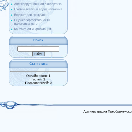
Антикоррупционная экспертиза
Схемы тепло- и водоснабжения
Бюджет для граждан
Оценка эффективности
налоговых льгот
Контактная информация
Поиск
Статистика
Онлайн всего:
1
Гостей:
1
Пользователей:
0
Администрация Преображенског