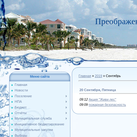
Преображен
Главная
»
2019
»
Сентябрь
Меню сайта
Главная
20 Сентября, Пятница
Новости
Поселение
09:12
Акция "Живи лес"
НПА
09:09
пожарная безопасность
Бюджет
Отчёты
Муниципальная служба
Инициативное бюджетирование
Муниципальные закупки
Выборы