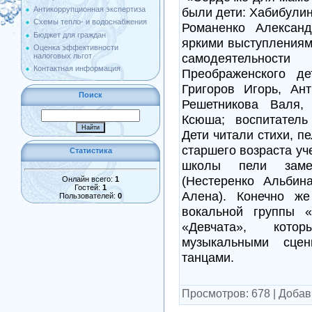
были дети: Хабибулин
Антикоррупционная экспертиза
Схемы тепло- и водоснабжения
Романенко Алексан
Бюджет для граждан
яркими выступлениям
Оценка эффективности
самодеятельнос
налоговых льгот
Контактная информация
Преображенского де
Григоров Игорь, Ан
Поиск
Решетникова Валя,
Ксюша; воспитатель
Дети читали стихи, п
старшего возраста у
Статистика
школы пели заме
(Нестеренко Альбин
Онлайн всего:
1
Гостей:
1
Алена). Конечно ж
Пользователей:
0
вокальной группы «
«Девчата», кото
музыкальными сце
танцами.
Просмотров
:
678
|
Добав