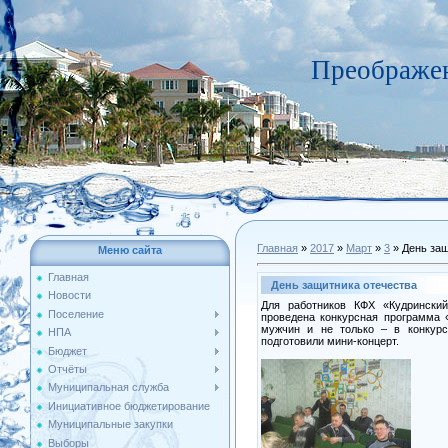
Преображен
Главная
»
2017
»
Март
»
3
» День защ
Меню сайта
Главная
День защитника отечества
Новости
Для работников КФХ «Кудрински
Поселение
проведена конкурсная программа 
мужчин и не только – в конкурс
НПА
подготовили мини-концерт.
Бюджет
Отчёты
Муниципальная служба
Инициативное бюджетирование
Муниципальные закупки
Выборы