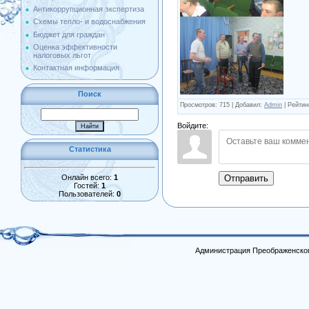
Антикоррупционная экспертиза
Схемы тепло- и водоснабжения
Бюджет для граждан
Оценка эффективности
налоговых льгот
Контактная информация
Поиск
Просмотров
:
715
|
Добавил
:
Admin
|
Рейтин
Войдите:
Статистика
Онлайн всего:
1
Отправить
Гостей:
1
Пользователей:
0
Администрация Преображенског