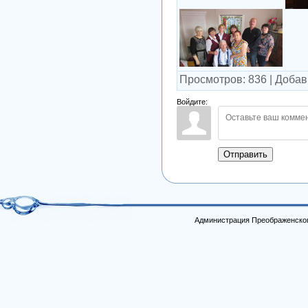
Просмотров
:
836
|
Добав
Войдите:
Отправить
Администрация Преображенског