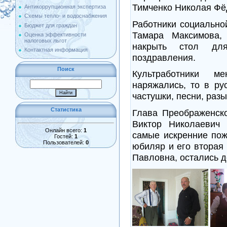
Тимченко Николая Фё
Антикоррупционная экспертиза
Схемы тепло- и водоснабжения
Работники социально
Бюджет для граждан
Тамара Максимова,
Оценка эффективности
налоговых льгот
накрыть стол дл
Контактная информация
поздравления.
Поиск
Культработники 
наряжались, то в ру
частушки, песни, раз
Статистика
Глава Преображенско
Виктор Николаевич 
Онлайн всего:
1
самые искренние пож
Гостей:
1
Пользователей:
0
юбиляр и его вторая
Павловна, остались 