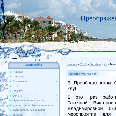
Преображен
Главная
»
2016
»
Октябрь
»
21
» Мини
Меню сайта
Главная
Мини-клуб "85 лет"
Новости
Поселение
В Преображенском С
НПА
клуб.
Бюджет
Отчёты
В этот раз работн
Муниципальная служба
Татьяной Викторо
Инициативное бюджетирование
Владимировной бы
Муниципальные закупки
мероприятие для 
Выборы