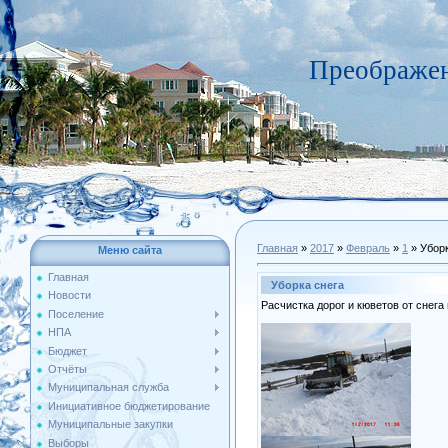
Преображен
Главная
»
2017
»
Февраль
»
1
» Уборк
Меню сайта
Главная
Уборка снега
Новости
Расчистка дорог и кюветов от снега
Поселение
НПА
Бюджет
Отчёты
Муниципальная служба
Инициативное бюджетирование
Муниципальные закупки
Выборы