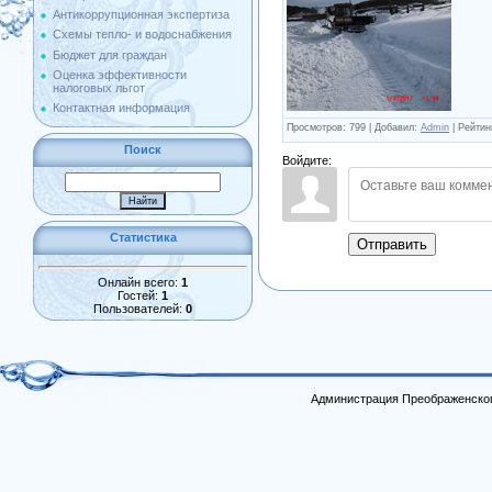
Антикоррупционная экспертиза
Схемы тепло- и водоснабжения
Бюджет для граждан
Оценка эффективности
налоговых льгот
Контактная информация
Просмотров
:
799
|
Добавил
:
Admin
|
Рейтин
Поиск
Войдите:
Статистика
Отправить
Онлайн всего:
1
Гостей:
1
Пользователей:
0
Администрация Преображенског